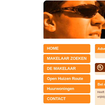
HOME
Adve
MAKELAAR ZOEKEN
DE MAKELAAR
Open Huizen Route
Bel 
Huurwoningen
Heeft
vrijbl
CONTACT