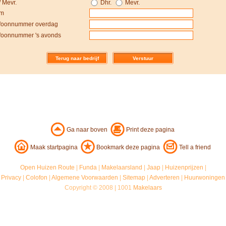
 Mevr.
Dhr.
Mevr.
m
foonnummer overdag
foonnummer 's avonds
Terug naar bedrijf
Ga naar boven
Print deze pagina
Maak startpagina
Bookmark deze pagina
Tell a friend
Open Huizen Route
|
Funda
|
Makelaarsland
|
Jaap
|
Huizenprijzen
|
Privacy
|
Colofon
|
Algemene Voorwaarden
|
Sitemap
|
Adverteren
|
Huurwoningen
Copyright © 2008 | 1001
Makelaars