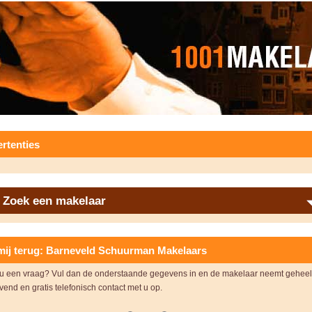
rtenties
Zoek een makelaar
mij terug: Barneveld Schuurman Makelaars
 u een vraag? Vul dan de onderstaande gegevens in en de makelaar neemt geheel
ijvend en gratis telefonisch contact met u op.