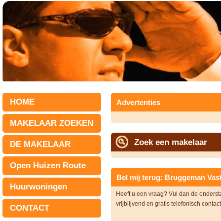
HOME
Advertenties
MAKELAAR ZOEKEN
Zoek een makelaar
DE MAKELAAR
Open Huizen Route
Bel mij terug: Bruggeman Vas
Huurwoningen
Heeft u een vraag? Vul dan de onders
vrijblijvend en gratis telefonisch contac
CONTACT