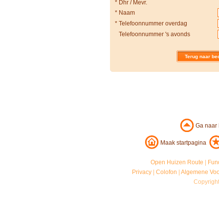
*
Dhr / Mevr.
*
Naam
*
Telefoonnummer overdag
Telefoonnummer 's avonds
Terug naar bed
Ga naar
Maak startpagina
Open Huizen Route
|
Fun
Privacy
|
Colofon
|
Algemene Vo
Copyrigh