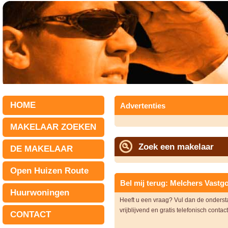
HOME
Advertenties
MAKELAAR ZOEKEN
Zoek een makelaar
DE MAKELAAR
Open Huizen Route
Bel mij terug: Melchers Vastg
Huurwoningen
Heeft u een vraag? Vul dan de onders
vrijblijvend en gratis telefonisch contac
CONTACT