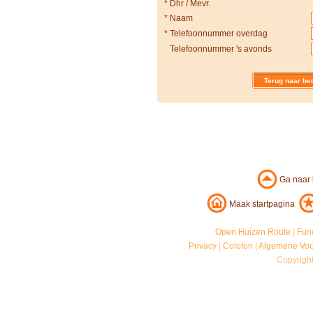
*
Dhr / Mevr.
*
Naam
*
Telefoonnummer overdag
Telefoonnummer 's avonds
Terug naar bed
Ga naar
Maak startpagina
Open Huizen Route
|
Fun
Privacy
|
Colofon
|
Algemene Vo
Copyrigh