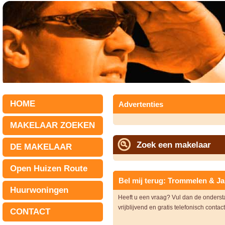
HOME
Advertenties
MAKELAAR ZOEKEN
Zoek een makelaar
DE MAKELAAR
Open Huizen Route
Bel mij terug: Trommelen & J
Huurwoningen
Heeft u een vraag? Vul dan de onders
vrijblijvend en gratis telefonisch contac
CONTACT