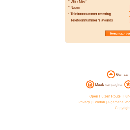
*
Dhr / Mevr.
*
Naam
*
Telefoonnummer overdag
Telefoonnummer 's avonds
Terug naar bed
Ga naar
Maak startpagina
Open Huizen Route
|
Fun
Privacy
|
Colofon
|
Algemene Vo
Copyrigh