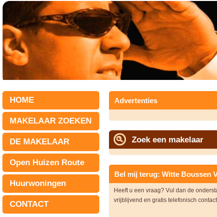
HOME
Advertenties
MAKELAAR ZOEKEN
Zoek een makelaar
DE MAKELAAR
Open Huizen Route
Bel mij terug: Witte Boussen 
Huurwoningen
Heeft u een vraag? Vul dan de onders
vrijblijvend en gratis telefonisch contac
CONTACT