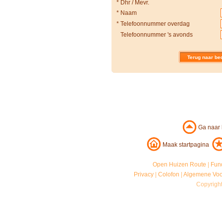
*
Dhr / Mevr.
*
Naam
*
Telefoonnummer overdag
Telefoonnummer 's avonds
Terug naar bed
Ga naar
Maak startpagina
Open Huizen Route
|
Fun
Privacy
|
Colofon
|
Algemene Vo
Copyrigh