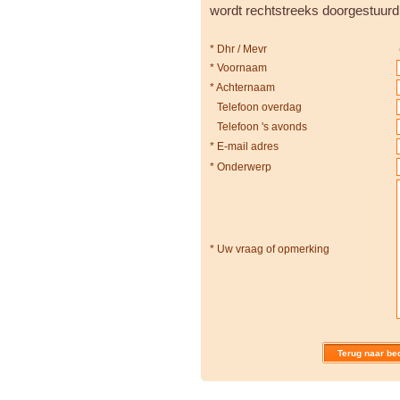
wordt rechtstreeks doorgestuurd
*
Dhr / Mevr
*
Voornaam
*
Achternaam
Telefoon overdag
Telefoon 's avonds
*
E-mail adres
*
Onderwerp
*
Uw vraag of opmerking
Terug naar bed