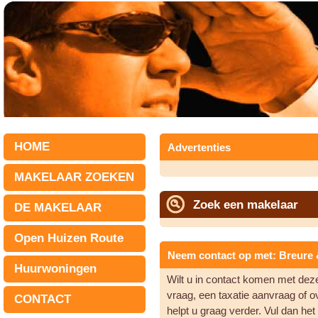
HOME
Advertenties
MAKELAAR ZOEKEN
Zoek een makelaar
DE MAKELAAR
Open Huizen Route
Neem contact op met: Breure
Huurwoningen
Wilt u in contact komen met de
vraag, een taxatie aanvraag of 
CONTACT
helpt u graag verder. Vul dan he