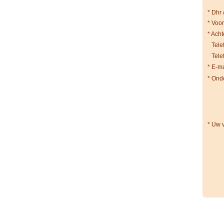
*
Dhr 
*
Voo
*
Acht
Tele
Tele
*
E-ma
*
Onde
*
Uw v