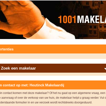
rtenties
Zoek een makelaar
 contact op met: Heutinck Makelaardij
u in contact komen met deze makelaar? Of het nu gaat op een algemene vraag, een
e aanvraag of over de verkoop van uw huis, de makelaar helpt u graag verder. Vul 
derstaande formulier in en uw verzoek wordt rechtstreeks doorgestuurd.