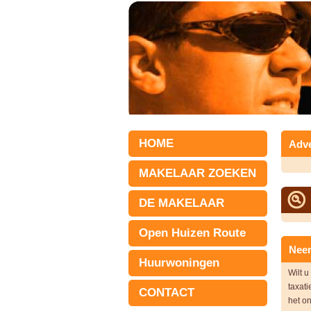
HOME
Adve
MAKELAAR ZOEKEN
DE MAKELAAR
Open Huizen Route
Neem
Huurwoningen
Wilt 
taxati
CONTACT
het on