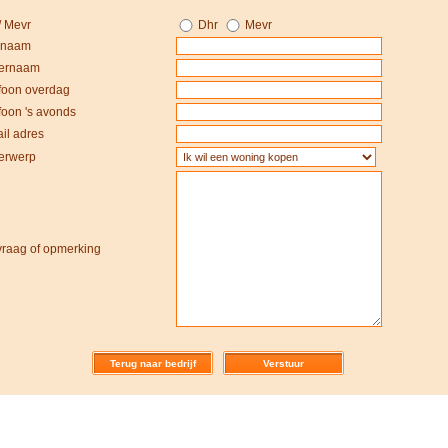
/ Mevr
Dhr
Mevr
rnaam
ernaam
foon overdag
foon 's avonds
il adres
rwerp
raag of opmerking
Terug naar bedrijf