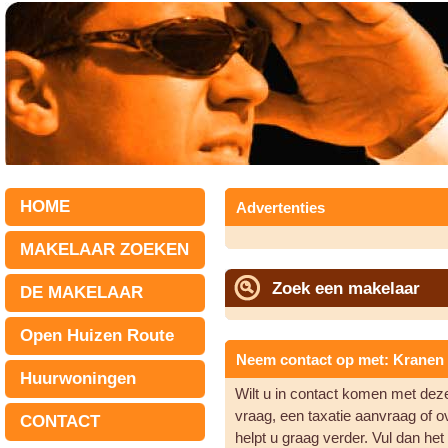
HOME
Advertenties
MAKELAAR ZOEKEN
Zoek een makelaar
DE MAKELAAR
Open Huizen Route
Neem contact op met: Kranen 
Huurwoningen
Wilt u in contact komen met de
vraag, een taxatie aanvraag of 
CONTACT
helpt u graag verder. Vul dan he