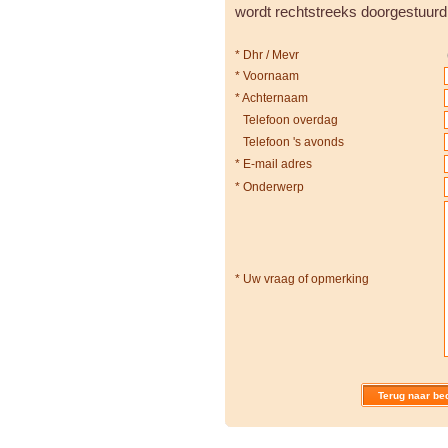
wordt rechtstreeks doorgestuurd
*
Dhr / Mevr
*
Voornaam
*
Achternaam
Telefoon overdag
Telefoon 's avonds
*
E-mail adres
*
Onderwerp
*
Uw vraag of opmerking
Terug naar bed