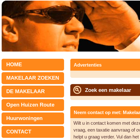
HOME
Advertenties
MAKELAAR ZOEKEN
Zoek een makelaar
DE MAKELAAR
Open Huizen Route
Neem contact op met: Makelaar
Huurwoningen
Wilt u in contact komen met de
vraag, een taxatie aanvraag of 
CONTACT
helpt u graag verder. Vul dan he