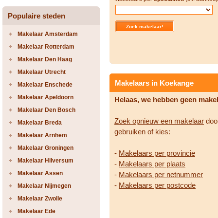
Populaire steden
Makelaar Amsterdam
Makelaar Rotterdam
Makelaar Den Haag
Makelaar Utrecht
Makelaars in Koekange
Makelaar Enschede
Makelaar Apeldoorn
Helaas, we hebben geen make
Makelaar Den Bosch
Zoek opnieuw een makelaar
door
Makelaar Breda
gebruiken of kies:
Makelaar Arnhem
Makelaar Groningen
-
Makelaars per provincie
Makelaar Hilversum
-
Makelaars per plaats
Makelaar Assen
-
Makelaars per netnummer
-
Makelaars per postcode
Makelaar Nijmegen
Makelaar Zwolle
Makelaar Ede