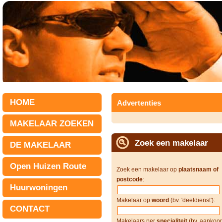
HOME
Advertenties
MAKELAAR ZOEKEN
Zoek een makelaar
DE MAKELAAR
Open Huizen Route
Zoek een makelaar op
plaatsnaam of
postcode
:
Huurwoningen
Makelaar op
woord
(bv. 'deeldienst'):
CONTACT
Makelaars per
specialiteit
(bv. aankoop