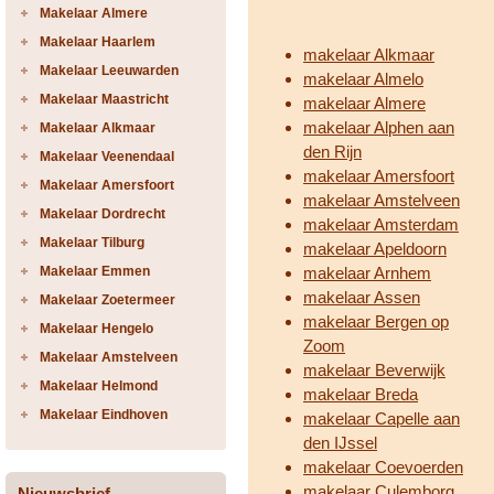
Makelaar Almere
Makelaar Haarlem
makelaar Alkmaar
Makelaar Leeuwarden
makelaar Almelo
Makelaar Maastricht
makelaar Almere
makelaar Alphen aan
Makelaar Alkmaar
den Rijn
Makelaar Veenendaal
makelaar Amersfoort
Makelaar Amersfoort
makelaar Amstelveen
Makelaar Dordrecht
makelaar Amsterdam
Makelaar Tilburg
makelaar Apeldoorn
Makelaar Emmen
makelaar Arnhem
makelaar Assen
Makelaar Zoetermeer
makelaar Bergen op
Makelaar Hengelo
Zoom
Makelaar Amstelveen
makelaar Beverwijk
Makelaar Helmond
makelaar Breda
Makelaar Eindhoven
makelaar Capelle aan
den IJssel
makelaar Coevoerden
makelaar Culemborg
Nieuwsbrief