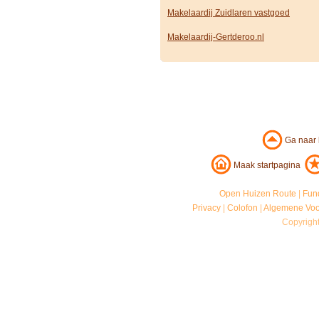
Makelaardij Zuidlaren vastgoed
Makelaardij-Gertderoo.nl
Ga naar
Maak startpagina
Open Huizen Route
|
Fun
Privacy
|
Colofon
|
Algemene Vo
Copyrigh