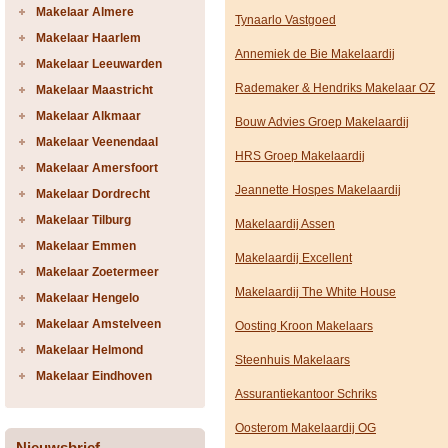
Makelaar Almere
Tynaarlo Vastgoed
Makelaar Haarlem
Annemiek de Bie Makelaardij
Makelaar Leeuwarden
Rademaker & Hendriks Makelaar OZ
Makelaar Maastricht
Makelaar Alkmaar
Bouw Advies Groep Makelaardij
Makelaar Veenendaal
HRS Groep Makelaardij
Makelaar Amersfoort
Jeannette Hospes Makelaardij
Makelaar Dordrecht
Makelaar Tilburg
Makelaardij Assen
Makelaar Emmen
Makelaardij Excellent
Makelaar Zoetermeer
Makelaardij The White House
Makelaar Hengelo
Makelaar Amstelveen
Oosting Kroon Makelaars
Makelaar Helmond
Steenhuis Makelaars
Makelaar Eindhoven
Assurantiekantoor Schriks
Oosterom Makelaardij OG
Nieuwsbrief