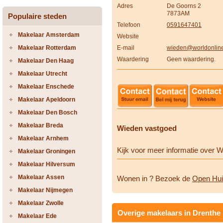
Adres
De Goorns 2
7873AM
Populaire steden
Telefoon
0591647401
Makelaar Amsterdam
Website
Makelaar Rotterdam
E-mail
wieden@worldonline
Waardering
Geen waardering.
Makelaar Den Haag
Makelaar Utrecht
Makelaar Enschede
Makelaar Apeldoorn
Makelaar Den Bosch
Makelaar Breda
Wieden vastgoed
Makelaar Arnhem
Kijk voor meer informatie over 
Makelaar Groningen
Makelaar Hilversum
Makelaar Assen
Wonen in ? Bezoek de
Open Hui
Makelaar Nijmegen
Makelaar Zwolle
Overige makelaars in Drenthe
Makelaar Ede