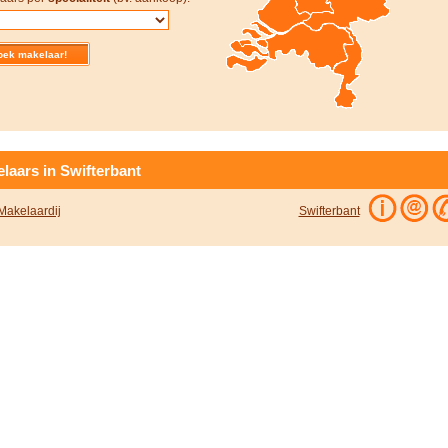
laars in Swifterbant
akelaardij
Swifterbant