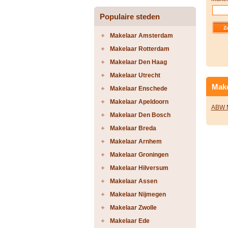
Populaire steden
Makelaar Amsterdam
Makelaar Rotterdam
Makelaar Den Haag
Makelaar Utrecht
Make
Makelaar Enschede
Makelaar Apeldoorn
ABW M
Makelaar Den Bosch
Makelaar Breda
Makelaar Arnhem
Makelaar Groningen
Makelaar Hilversum
Makelaar Assen
Makelaar Nijmegen
Makelaar Zwolle
Makelaar Ede