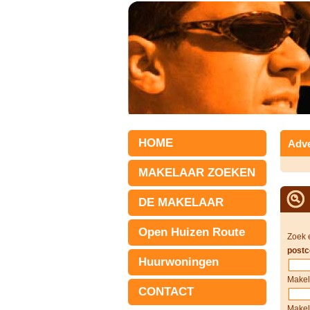
HOME
Adve
MAKELAAR ZOEKEN
DE MAKELAAR
Open Huizen Route
Zoek 
postc
Huurwoningen
Makel
CONTACT
Makel