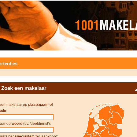
rtenties
Zoek een makelaar
een makelaar op
plaatsnaam of
ode
:
aar op
woord
(bv. 'deeldienst'):
aars per
specialiteit
(bv. aankoop):