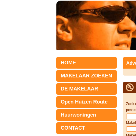
HOME
Adve
MAKELAAR ZOEKEN
DE MAKELAAR
Open Huizen Route
Zoek 
postc
Huurwoningen
Makel
CONTACT
Makel