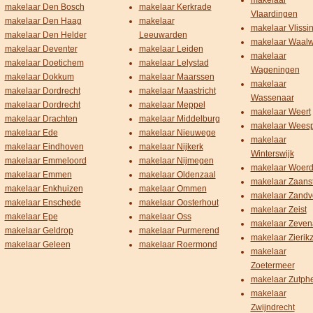
makelaar
makelaar Den Bosch
makelaar Kerkrade
Vlaardingen
makelaar Den Haag
makelaar
makelaar Vlissi
makelaar Den Helder
Leeuwarden
makelaar Waalw
makelaar Deventer
makelaar Leiden
makelaar
makelaar Doetichem
makelaar Lelystad
Wageningen
makelaar Dokkum
makelaar Maarssen
makelaar
makelaar Dordrecht
makelaar Maastricht
Wassenaar
makelaar Dordrecht
makelaar Meppel
makelaar Weert
makelaar Drachten
makelaar Middelburg
makelaar Wees
makelaar Ede
makelaar Nieuwege
makelaar
makelaar Eindhoven
makelaar Nijkerk
Winterswijk
makelaar Emmeloord
makelaar Nijmegen
makelaar Woer
makelaar Emmen
makelaar Oldenzaal
makelaar Zaans
makelaar Enkhuizen
makelaar Ommen
makelaar Zandv
makelaar Enschede
makelaar Oosterhout
makelaar Zeist
makelaar Epe
makelaar Oss
makelaar Zeven
makelaar Geldrop
makelaar Purmerend
makelaar Zierik
makelaar Geleen
makelaar Roermond
makelaar
Zoetermeer
makelaar Zutph
makelaar
Zwijndrecht