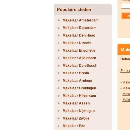
Populaire steden
Makelaar Amsterdam
Makelaar Rotterdam
Makelaar Den Haag
Makelaar Utrecht
Make
Makelaar Enschede
Makelaar Apeldoorn
Helaa
Makelaar Den Bosch
Zoek 
Makelaar Breda
Makelaar Arnhem
-
Make
Makelaar Groningen
-
Make
-
Make
Makelaar Hilversum
-
Make
Makelaar Assen
Makelaar Nijmegen
Makelaar Zwolle
Makelaar Ede