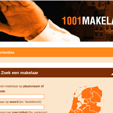
rtenties
Zoek een makelaar
een makelaar op
plaatsnaam of
ode
:
aar op
woord
(bv. 'deeldienst'):
aars per
specialiteit
(bv. aankoop):