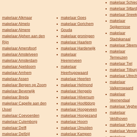
makelaar Schi
makelaar Sittard
makelaar Sneek
makelaar Alkmaar
makelaar Goes
makelaar
makelaar Almelo
makelaar Gorichem
Spijkernisse
makelaar Almere
Gouda
makelaar
makelaar Alphen aan den
makelaar groningen
Stadskanaal
Rijn
makelaar Haarlem
makelaar Steenw
makelaar Amersfoort
makelaar Harderwijk
makelaar
makelaar Amstelveen
makelaar
Terneuzen
makelaar Amsterdam
Heerenveen
makelaar Tiel
makelaar Apeldoorn
makelaar
makelaar Tilbur
makelaar Arnhem
Heerhugowaard
makelaar Utrech
makelaar Assen
makelaar Heerlen
makelaar
makelaar Bergen op Zoom
makelaar Helmond
Valkenswaard
makelaar Beverwijk
makelaar Hengelo
makelaar
makelaar Breda
makelaar Hilversum
Veenendaal
makelaar Capelle aan den
makelaar Hoofddorp
makelaar Veghe
IJssel
makelaar Hoogeveen
makelaar
makelaar Coevoerden
makelaar Hoogezand
Veldhoven
makelaar Culemborg
makelaar Hoorn
makelaar Venlo
makelaar Delft
makelaar IJmuiden
makelaar Venra
makelaar Delfzijl
makelaar Kampen