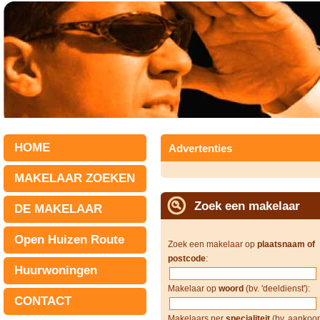
HOME
Advertenties
MAKELAAR ZOEKEN
Zoek een makelaar
DE MAKELAAR
Open Huizen Route
Zoek een makelaar op
plaatsnaam of
postcode
:
Huurwoningen
Makelaar op
woord
(bv. 'deeldienst'):
CONTACT
Makelaars per
specialiteit
(bv. aankoop