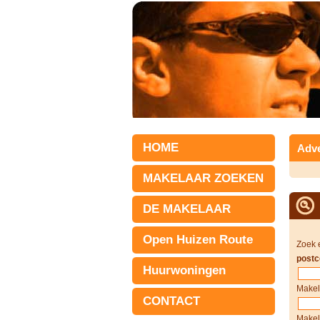
HOME
Adve
MAKELAAR ZOEKEN
DE MAKELAAR
Open Huizen Route
Zoek 
postc
Huurwoningen
Makel
CONTACT
Makel