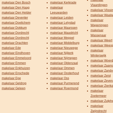
makelaar
makelaar Den Bosch
makelaar Kerkrade
Vlaardingen
makelaar Den Haag
makelaar
makelaar Vlissi
makelaar Den Helder
Leeuwarden
makelaar Waalw
makelaar Deventer
makelaar Leiden
makelaar
makelaar Doetichem
makelaar Lelystad
Wageningen
makelaar Dokkum
makelaar Maarssen
makelaar
makelaar Dordrecht
makelaar Maastricht
Wassenaar
makelaar Dordrecht
makelaar Meppel
makelaar Weert
makelaar Drachten
makelaar Middelburg
makelaar Wees
makelaar Ede
makelaar Nieuwege
makelaar
makelaar Eindhoven
makelaar Nijkerk
Winterswijk
makelaar Emmeloord
makelaar Nijmegen
makelaar Woer
makelaar Emmen
makelaar Oldenzaal
makelaar Zaans
makelaar Enkhuizen
makelaar Ommen
makelaar Zandv
makelaar Enschede
makelaar Oosterhout
makelaar Zeist
makelaar Epe
makelaar Oss
makelaar Zeven
makelaar Geldrop
makelaar Purmerend
makelaar Zierik
makelaar Geleen
makelaar Roermond
makelaar
Zoetermeer
makelaar Zutph
makelaar
Zwijndrecht