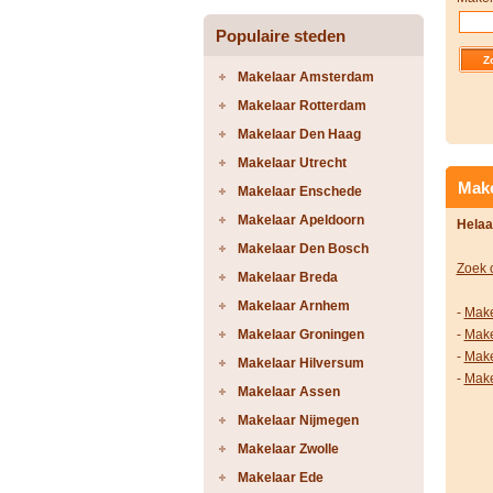
Populaire steden
Makelaar Amsterdam
Makelaar Rotterdam
Makelaar Den Haag
Makelaar Utrecht
Make
Makelaar Enschede
Makelaar Apeldoorn
Helaa
Makelaar Den Bosch
Zoek 
Makelaar Breda
Makelaar Arnhem
-
Make
Makelaar Groningen
-
Make
-
Make
Makelaar Hilversum
-
Make
Makelaar Assen
Makelaar Nijmegen
Makelaar Zwolle
Makelaar Ede