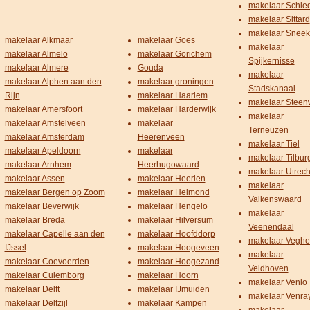
makelaar Schi
makelaar Sittard
makelaar Sneek
makelaar Alkmaar
makelaar Goes
makelaar
makelaar Almelo
makelaar Gorichem
Spijkernisse
makelaar Almere
Gouda
makelaar
makelaar Alphen aan den
makelaar groningen
Stadskanaal
Rijn
makelaar Haarlem
makelaar Steenw
makelaar Amersfoort
makelaar Harderwijk
makelaar
makelaar Amstelveen
makelaar
Terneuzen
makelaar Amsterdam
Heerenveen
makelaar Tiel
makelaar Apeldoorn
makelaar
makelaar Tilbur
makelaar Arnhem
Heerhugowaard
makelaar Utrech
makelaar Assen
makelaar Heerlen
makelaar
makelaar Bergen op Zoom
makelaar Helmond
Valkenswaard
makelaar Beverwijk
makelaar Hengelo
makelaar
makelaar Breda
makelaar Hilversum
Veenendaal
makelaar Capelle aan den
makelaar Hoofddorp
makelaar Veghe
IJssel
makelaar Hoogeveen
makelaar
makelaar Coevoerden
makelaar Hoogezand
Veldhoven
makelaar Culemborg
makelaar Hoorn
makelaar Venlo
makelaar Delft
makelaar IJmuiden
makelaar Venra
makelaar Delfzijl
makelaar Kampen