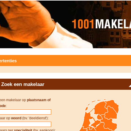
rtenties
Zoek een makelaar
een makelaar op
plaatsnaam of
ode
:
aar op
woord
(bv. 'deeldienst'):
aars per
specialiteit
(bv. aankoop):