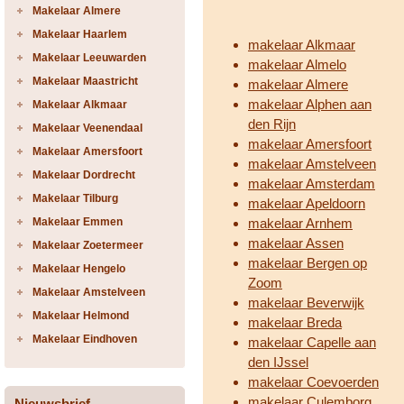
Makelaar Almere
Makelaar Haarlem
makelaar Alkmaar
Makelaar Leeuwarden
makelaar Almelo
Makelaar Maastricht
makelaar Almere
makelaar Alphen aan
Makelaar Alkmaar
den Rijn
Makelaar Veenendaal
makelaar Amersfoort
Makelaar Amersfoort
makelaar Amstelveen
Makelaar Dordrecht
makelaar Amsterdam
Makelaar Tilburg
makelaar Apeldoorn
Makelaar Emmen
makelaar Arnhem
makelaar Assen
Makelaar Zoetermeer
makelaar Bergen op
Makelaar Hengelo
Zoom
Makelaar Amstelveen
makelaar Beverwijk
Makelaar Helmond
makelaar Breda
Makelaar Eindhoven
makelaar Capelle aan
den IJssel
makelaar Coevoerden
makelaar Culemborg
Nieuwsbrief