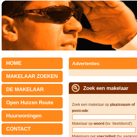
HOME
Advertenties
MAKELAAR ZOEKEN
Zoek een makelaar
DE MAKELAAR
Open Huizen Route
Zoek een makelaar op
plaatsnaam of
postcode
:
Huurwoningen
Makelaar op
woord
(bv. 'deeldienst'):
CONTACT
Makelaars per
specialiteit
(bv. aankoop