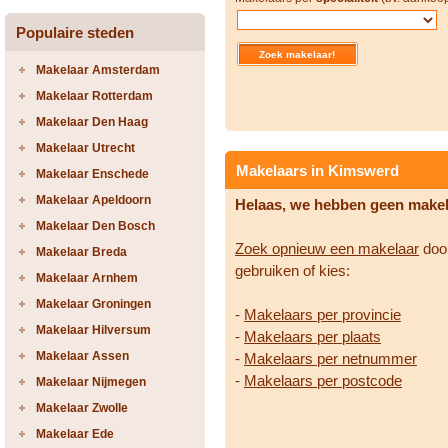
Populaire steden
Makelaar Amsterdam
Makelaar Rotterdam
Makelaar Den Haag
Makelaar Utrecht
Makelaars in Kimswerd
Makelaar Enschede
Makelaar Apeldoorn
Helaas, we hebben geen make
Makelaar Den Bosch
Zoek opnieuw een makelaar
door
Makelaar Breda
gebruiken of kies:
Makelaar Arnhem
Makelaar Groningen
-
Makelaars per provincie
Makelaar Hilversum
-
Makelaars per plaats
Makelaar Assen
-
Makelaars per netnummer
-
Makelaars per postcode
Makelaar Nijmegen
Makelaar Zwolle
Makelaar Ede