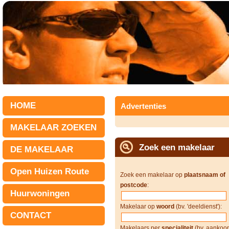
HOME
Advertenties
MAKELAAR ZOEKEN
Zoek een makelaar
DE MAKELAAR
Open Huizen Route
Zoek een makelaar op
plaatsnaam of
postcode
:
Huurwoningen
Makelaar op
woord
(bv. 'deeldienst'):
CONTACT
Makelaars per
specialiteit
(bv. aankoop