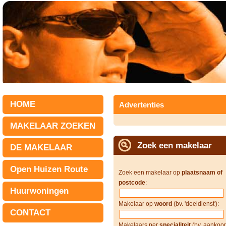
HOME
Advertenties
MAKELAAR ZOEKEN
Zoek een makelaar
DE MAKELAAR
Open Huizen Route
Zoek een makelaar op
plaatsnaam of
postcode
:
Huurwoningen
Makelaar op
woord
(bv. 'deeldienst'):
CONTACT
Makelaars per
specialiteit
(bv. aankoop