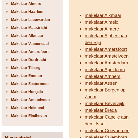
Makelaar Almere
Makelaar Haarlem
makelaar Alkmaar
Makelaar Leeuwarden
makelaar Almelo
Makelaar Maastricht
makelaar Almere
makelaar Alphen aan
Makelaar Alkmaar
den Rijn
Makelaar Veenendaal
makelaar Amersfoort
Makelaar Amersfoort
makelaar Amstelveen
Makelaar Dordrecht
makelaar Amsterdam
Makelaar Tilburg
makelaar Apeldoorn
Makelaar Emmen
makelaar Arnhem
makelaar Assen
Makelaar Zoetermeer
makelaar Bergen op
Makelaar Hengelo
Zoom
Makelaar Amstelveen
makelaar Beverwijk
Makelaar Helmond
makelaar Breda
Makelaar Eindhoven
makelaar Capelle aan
den IJssel
makelaar Coevoerden
makelaar Culemborg
Nieuwsbrief