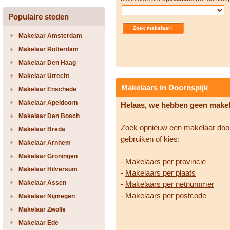
Populaire steden
Makelaar Amsterdam
Makelaar Rotterdam
Makelaar Den Haag
Makelaar Utrecht
Makelaars in Doornspijk
Makelaar Enschede
Makelaar Apeldoorn
Helaas, we hebben geen make
Makelaar Den Bosch
Zoek opnieuw een makelaar
door
Makelaar Breda
gebruiken of kies:
Makelaar Arnhem
Makelaar Groningen
-
Makelaars per provincie
Makelaar Hilversum
-
Makelaars per plaats
Makelaar Assen
-
Makelaars per netnummer
-
Makelaars per postcode
Makelaar Nijmegen
Makelaar Zwolle
Makelaar Ede