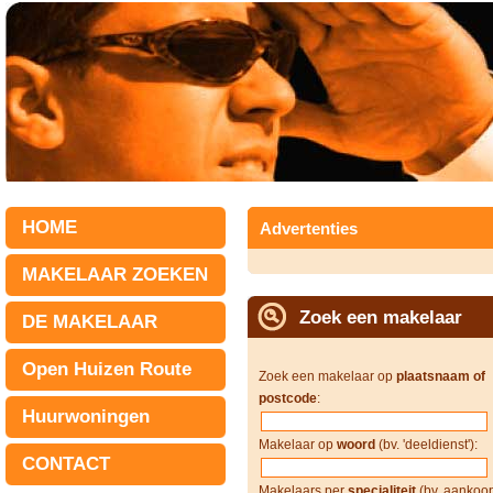
HOME
Advertenties
MAKELAAR ZOEKEN
Zoek een makelaar
DE MAKELAAR
Open Huizen Route
Zoek een makelaar op
plaatsnaam of
postcode
:
Huurwoningen
Makelaar op
woord
(bv. 'deeldienst'):
CONTACT
Makelaars per
specialiteit
(bv. aankoop