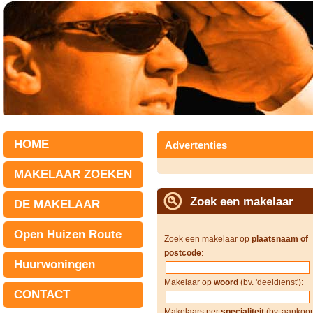
HOME
Advertenties
MAKELAAR ZOEKEN
Zoek een makelaar
DE MAKELAAR
Open Huizen Route
Zoek een makelaar op
plaatsnaam of
postcode
:
Huurwoningen
Makelaar op
woord
(bv. 'deeldienst'):
CONTACT
Makelaars per
specialiteit
(bv. aankoop