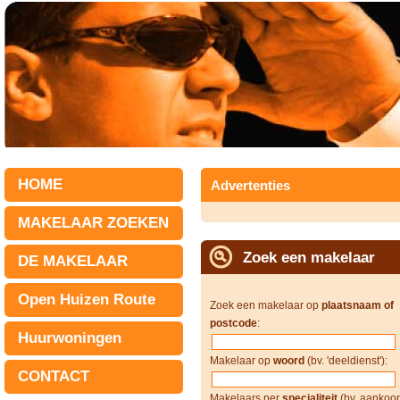
HOME
Advertenties
MAKELAAR ZOEKEN
Zoek een makelaar
DE MAKELAAR
Open Huizen Route
Zoek een makelaar op
plaatsnaam of
postcode
:
Huurwoningen
Makelaar op
woord
(bv. 'deeldienst'):
CONTACT
Makelaars per
specialiteit
(bv. aankoop