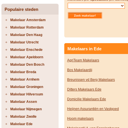
Populaire steden
Makelaar Amsterdam
Makelaar Rotterdam
Makelaar Den Haag
Makelaar Utrecht
Makelaars in Ede
Makelaar Enschede
Makelaar Apeldoorn
AgriTeam Makelaars
Makelaar Den Bosch
Bos Makelaardij
Makelaar Breda
Makelaar Arnhem
Breunissen vd Berg Makelaars
Makelaar Groningen
Ditters Makelaars Ede
Makelaar Hilversum
Domicilie Makelaars Ede
Makelaar Assen
Heijnen Assurantiën en Vastgoed
Makelaar Nijmegen
Makelaar Zwolle
Hoom makelaars
Makelaar Ede