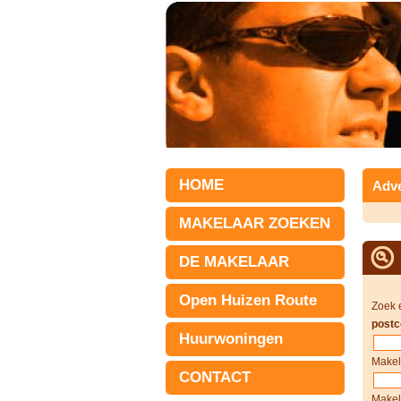
HOME
Adve
MAKELAAR ZOEKEN
DE MAKELAAR
Open Huizen Route
Zoek 
postc
Huurwoningen
Makel
CONTACT
Makel