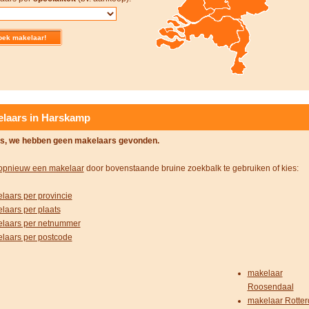
laars in Harskamp
s, we hebben geen makelaars gevonden.
opnieuw een makelaar
door bovenstaande bruine zoekbalk te gebruiken of kies:
laars per provincie
laars per plaats
laars per netnummer
laars per postcode
makelaar
Roosendaal
makelaar Rotte