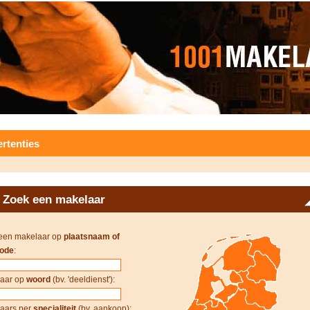
rtenties
Zoek een makelaar
een makelaar op
plaatsnaam of
ode
:
aar op
woord
(bv. 'deeldienst'):
aars per
specialiteit
(bv. aankoop):