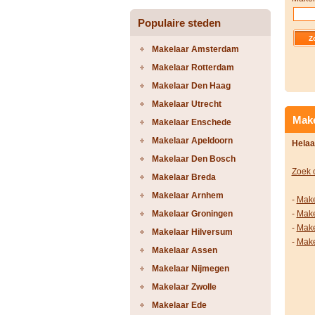
Populaire steden
Makelaar Amsterdam
Makelaar Rotterdam
Makelaar Den Haag
Makelaar Utrecht
Make
Makelaar Enschede
Makelaar Apeldoorn
Helaa
Makelaar Den Bosch
Zoek 
Makelaar Breda
Makelaar Arnhem
-
Make
Makelaar Groningen
-
Make
-
Make
Makelaar Hilversum
-
Make
Makelaar Assen
Makelaar Nijmegen
Makelaar Zwolle
Makelaar Ede