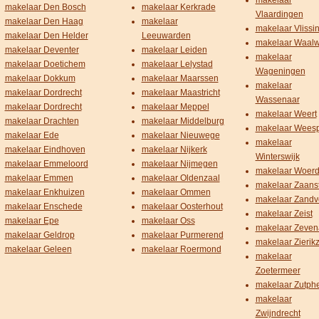
makelaar
makelaar Den Bosch
makelaar Kerkrade
Vlaardingen
makelaar Den Haag
makelaar
makelaar Vlissi
makelaar Den Helder
Leeuwarden
makelaar Waalw
makelaar Deventer
makelaar Leiden
makelaar
makelaar Doetichem
makelaar Lelystad
Wageningen
makelaar Dokkum
makelaar Maarssen
makelaar
makelaar Dordrecht
makelaar Maastricht
Wassenaar
makelaar Dordrecht
makelaar Meppel
makelaar Weert
makelaar Drachten
makelaar Middelburg
makelaar Wees
makelaar Ede
makelaar Nieuwege
makelaar
makelaar Eindhoven
makelaar Nijkerk
Winterswijk
makelaar Emmeloord
makelaar Nijmegen
makelaar Woer
makelaar Emmen
makelaar Oldenzaal
makelaar Zaans
makelaar Enkhuizen
makelaar Ommen
makelaar Zandv
makelaar Enschede
makelaar Oosterhout
makelaar Zeist
makelaar Epe
makelaar Oss
makelaar Zeven
makelaar Geldrop
makelaar Purmerend
makelaar Zierik
makelaar Geleen
makelaar Roermond
makelaar
Zoetermeer
makelaar Zutph
makelaar
Zwijndrecht