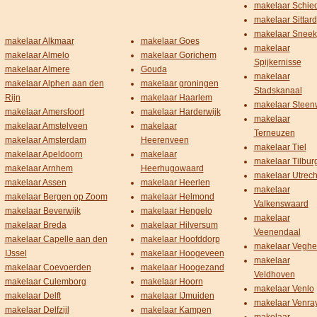
makelaar Schi
makelaar Sittard
makelaar Sneek
makelaar Alkmaar
makelaar Goes
makelaar
makelaar Almelo
makelaar Gorichem
Spijkernisse
makelaar Almere
Gouda
makelaar
makelaar Alphen aan den
makelaar groningen
Stadskanaal
Rijn
makelaar Haarlem
makelaar Steenw
makelaar Amersfoort
makelaar Harderwijk
makelaar
makelaar Amstelveen
makelaar
Terneuzen
makelaar Amsterdam
Heerenveen
makelaar Tiel
makelaar Apeldoorn
makelaar
makelaar Tilbur
makelaar Arnhem
Heerhugowaard
makelaar Utrech
makelaar Assen
makelaar Heerlen
makelaar
makelaar Bergen op Zoom
makelaar Helmond
Valkenswaard
makelaar Beverwijk
makelaar Hengelo
makelaar
makelaar Breda
makelaar Hilversum
Veenendaal
makelaar Capelle aan den
makelaar Hoofddorp
makelaar Veghe
IJssel
makelaar Hoogeveen
makelaar
makelaar Coevoerden
makelaar Hoogezand
Veldhoven
makelaar Culemborg
makelaar Hoorn
makelaar Venlo
makelaar Delft
makelaar IJmuiden
makelaar Venra
makelaar Delfzijl
makelaar Kampen