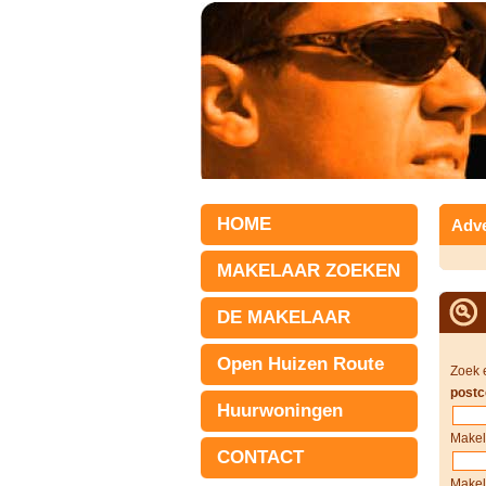
HOME
Adve
MAKELAAR ZOEKEN
DE MAKELAAR
Open Huizen Route
Zoek 
postc
Huurwoningen
Makel
CONTACT
Makel