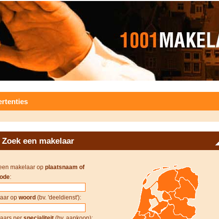
rtenties
Zoek een makelaar
een makelaar op
plaatsnaam of
ode
:
aar op
woord
(bv. 'deeldienst'):
aars per
specialiteit
(bv. aankoop):