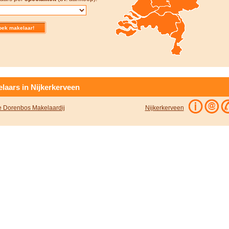
laars in Nijkerkerveen
je Dorenbos Makelaardij
Nijkerkerveen