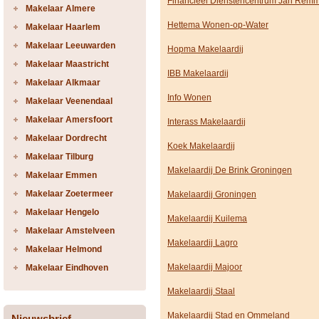
Financieel Dienstencentrum Jan Rem
Makelaar Almere
Hettema Wonen-op-Water
Makelaar Haarlem
Makelaar Leeuwarden
Hopma Makelaardij
Makelaar Maastricht
IBB Makelaardij
Makelaar Alkmaar
Info Wonen
Makelaar Veenendaal
Makelaar Amersfoort
Interass Makelaardij
Makelaar Dordrecht
Koek Makelaardij
Makelaar Tilburg
Makelaardij De Brink Groningen
Makelaar Emmen
Makelaar Zoetermeer
Makelaardij Groningen
Makelaar Hengelo
Makelaardij Kuilema
Makelaar Amstelveen
Makelaardij Lagro
Makelaar Helmond
Makelaardij Majoor
Makelaar Eindhoven
Makelaardij Staal
Makelaardij Stad en Ommeland
Nieuwsbrief