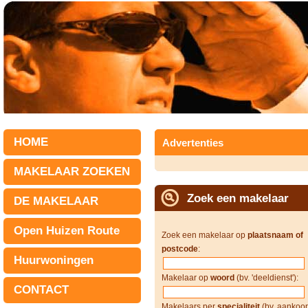
HOME
Advertenties
MAKELAAR ZOEKEN
Zoek een makelaar
DE MAKELAAR
Open Huizen Route
Zoek een makelaar op
plaatsnaam of
postcode
:
Huurwoningen
Makelaar op
woord
(bv. 'deeldienst'):
CONTACT
Makelaars per
specialiteit
(bv. aankoop