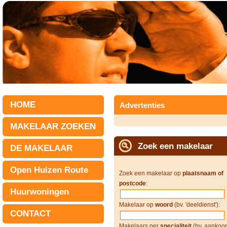
HOME
Advertenties
MAKELAAR ZOEKEN
Zoek een makelaar
DE MAKELAAR
Open Huizen Route
Zoek een makelaar op
plaatsnaam of
postcode
:
Huurwoningen
Makelaar op
woord
(bv. 'deeldienst'):
CONTACT
Makelaars per
specialiteit
(bv. aankoop