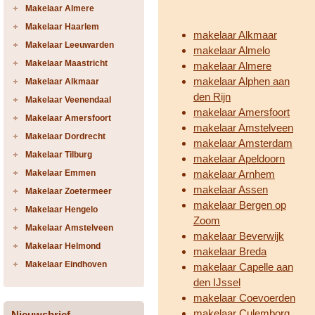
Makelaar Almere
Makelaar Haarlem
makelaar Alkmaar
Makelaar Leeuwarden
makelaar Almelo
Makelaar Maastricht
makelaar Almere
makelaar Alphen aan
Makelaar Alkmaar
den Rijn
Makelaar Veenendaal
makelaar Amersfoort
Makelaar Amersfoort
makelaar Amstelveen
Makelaar Dordrecht
makelaar Amsterdam
Makelaar Tilburg
makelaar Apeldoorn
Makelaar Emmen
makelaar Arnhem
makelaar Assen
Makelaar Zoetermeer
makelaar Bergen op
Makelaar Hengelo
Zoom
Makelaar Amstelveen
makelaar Beverwijk
Makelaar Helmond
makelaar Breda
Makelaar Eindhoven
makelaar Capelle aan
den IJssel
makelaar Coevoerden
makelaar Culemborg
Nieuwsbrief