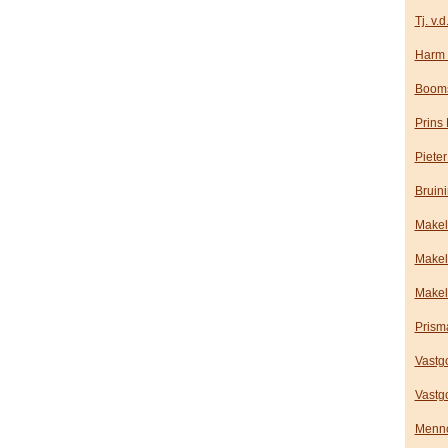
Tj. v.
Harm 
Booms
Prins
Piete
Bruin
Makel
Makel
Makel
Prism
Vastg
Vastg
Menn