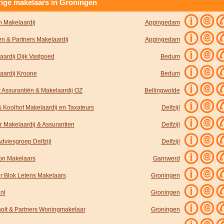
ige makelaars in Groningen
h Makelaardij
Appingedam
n & Partners Makelaardij
Appingedam
aardij Dijk Vastgoed
Bedum
aardij Kroone
Bedum
r Assurantiën & Makelaardij OZ
Bellingwolde
 Koolhof Makelaardij en Taxateurs
Delfzijl
r Makelaardij & Assurantien
Delfzijl
dviesgroep Delfzijl
Delfzijl
on Makelaars
Garnwerd
r Blok Letens Makelaars
Groningen
nl
Groningen
olt & Partners Woningmakelaar
Groningen