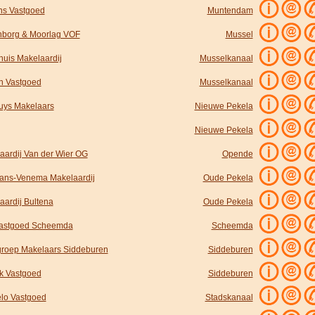
ns Vastgoed
Muntendam
nborg & Moorlag VOF
Mussel
huis Makelaardij
Musselkanaal
n Vastgoed
Musselkanaal
huys Makelaars
Nieuwe Pekela
Nieuwe Pekela
aardij Van der Wier OG
Opende
ns-Venema Makelaardij
Oude Pekela
aardij Bultena
Oude Pekela
Vastgoed Scheemda
Scheemda
roep Makelaars Siddeburen
Siddeburen
nk Vastgoed
Siddeburen
lo Vastgoed
Stadskanaal