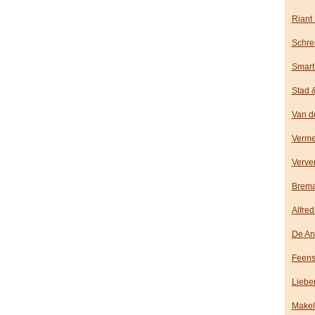
Riant
Schre
Smart
Stad 
Van d
Verme
Verve
Brema
Alfre
De An
Feens
Liebe
Makela