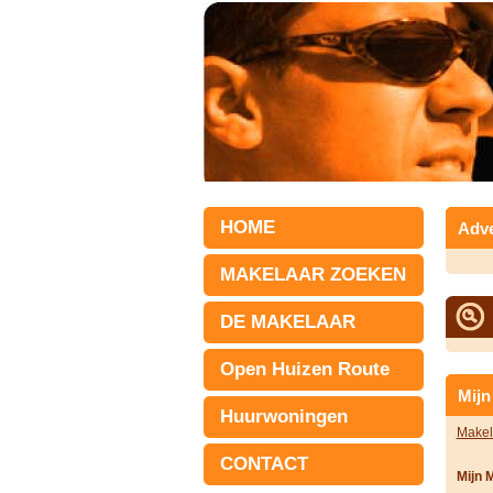
HOME
Adve
MAKELAAR ZOEKEN
DE MAKELAAR
Open Huizen Route
Mijn
Huurwoningen
Makel
CONTACT
Mijn 