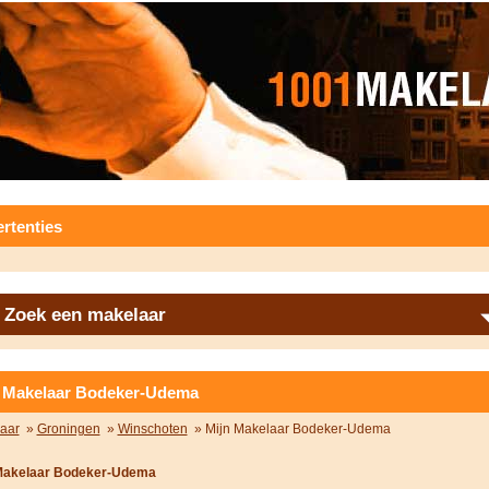
rtenties
Zoek een makelaar
 Makelaar Bodeker-Udema
aar
»
Groningen
»
Winschoten
» Mijn Makelaar Bodeker-Udema
Makelaar Bodeker-Udema