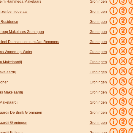
eim Hammega Makelaars
Groningen
izenbemiddelaar
Groningen
 Residence
Groningen
roep Makelaars Groningen
Groningen
cieel Dienstencentrum Jan Remmers
Groningen
ma Wonen-op-Water
Groningen
 Makelaardij
Groningen
akelaardij
Groningen
Wonen
Groningen
ss Makelaardij
Groningen
Makelaardij
Groningen
aardij De Brink Groningen
Groningen
aardij Groningen
Groningen
aardij Kuilema
Groningen