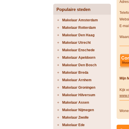
Adres
Populaire steden
Telef
Websi
Makelaar Amsterdam
E-mai
Makelaar Rotterdam
Makelaar Den Haag
Waard
Makelaar Utrecht
Makelaar Enschede
Makelaar Apeldoorn
Makelaar Den Bosch
Makelaar Breda
Mijn 
Makelaar Arnhem
Makelaar Groningen
Kijk 
Makelaar Hilversum
www.m
Makelaar Assen
Makelaar Nijmegen
Wonen
Makelaar Zwolle
Makelaar Ede