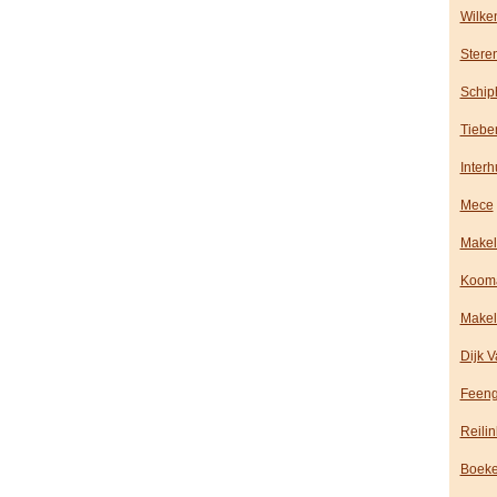
Wilke
Stere
Schip
Tiebe
Inter
Mece
Makel
Kooma
Makel
Dijk 
Feeng
Reili
Boeke