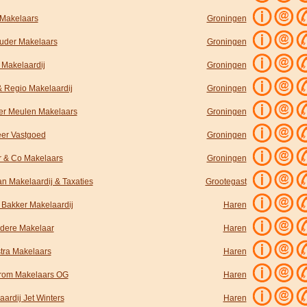
 Makelaars
Groningen
uder Makelaars
Groningen
 Makelaardij
Groningen
& Regio Makelaardij
Groningen
er Meulen Makelaars
Groningen
er Vastgoed
Groningen
r & Co Makelaars
Groningen
n Makelaardij & Taxaties
Grootegast
d Bakker Makelaardij
Haren
dere Makelaar
Haren
tra Makelaars
Haren
rom Makelaars OG
Haren
ardij Jet Winters
Haren