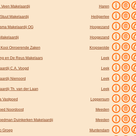
d. Veen Makelaardij
Haren
Stuut Makelaardij
Heiligerlee
ma Makelaardij OG
Hoogezand
 Makelaardij
Hoogezand
r Kooi Onroerende Zaken
Kropswolde
ing en De Reus Makelaars
Leek
aardij C.A. Voogd
Leek
aardij Nienoord
Leek
aardij Th. van der Laan
Leek
a Vastgoed
Loppersum
oed Noordoost
Meeden
oedman Duinkerken Makelaardij
Meeden
o Groep
Muntendam