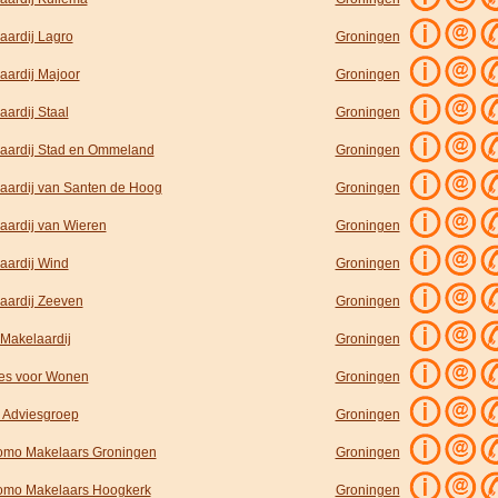
aardij Lagro
Groningen
aardij Majoor
Groningen
aardij Staal
Groningen
aardij Stad en Ommeland
Groningen
aardij van Santen de Hoog
Groningen
aardij van Wieren
Groningen
aardij Wind
Groningen
aardij Zeeven
Groningen
Makelaardij
Groningen
s voor Wonen
Groningen
Adviesgroep
Groningen
mo Makelaars Groningen
Groningen
mo Makelaars Hoogkerk
Groningen