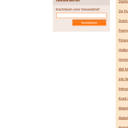
Dalsh
Inschrijven voor nieuwsbrief:
De Hu
Dutch
Feeng
Finan
Hette
Hopma
IBB M
Info 
Intera
Koek 
Makel
Makel
Makel