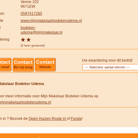
Venne 102
9671EW
oon
0597417285
te
www.mijnmakelaarbodekerudema.nl
l
bodeker-
udema@mijnmakelaar.nl
ering
(5 keer gestemd)
Uw waardering voor dit bedrijf:
Makelaar Bodeker-Udema
voor meer informatie over Mijn Makelaar Bodeker-Udema op
ijnmakelaarbodekerudema.nl
 in ? Bezoek de
Open Huizen Route in
of
Funda
!