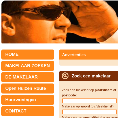
HOME
Advertenties
MAKELAAR ZOEKEN
Zoek een makelaar
DE MAKELAAR
Open Huizen Route
Zoek een makelaar op
plaatsnaam of
postcode
:
Huurwoningen
Makelaar op
woord
(bv. 'deeldienst'):
CONTACT
Makelaars per
specialiteit
(bv. aankoop