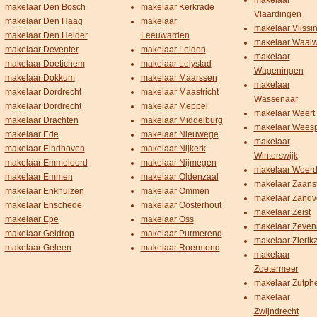
makelaar
makelaar Den Bosch
makelaar Kerkrade
Vlaardingen
makelaar Den Haag
makelaar
makelaar Vlissi
makelaar Den Helder
Leeuwarden
makelaar Waalw
makelaar Deventer
makelaar Leiden
makelaar
makelaar Doetichem
makelaar Lelystad
Wageningen
makelaar Dokkum
makelaar Maarssen
makelaar
makelaar Dordrecht
makelaar Maastricht
Wassenaar
makelaar Dordrecht
makelaar Meppel
makelaar Weert
makelaar Drachten
makelaar Middelburg
makelaar Wees
makelaar Ede
makelaar Nieuwege
makelaar
makelaar Eindhoven
makelaar Nijkerk
Winterswijk
makelaar Emmeloord
makelaar Nijmegen
makelaar Woer
makelaar Emmen
makelaar Oldenzaal
makelaar Zaans
makelaar Enkhuizen
makelaar Ommen
makelaar Zandv
makelaar Enschede
makelaar Oosterhout
makelaar Zeist
makelaar Epe
makelaar Oss
makelaar Zeven
makelaar Geldrop
makelaar Purmerend
makelaar Zierik
makelaar Geleen
makelaar Roermond
makelaar
Zoetermeer
makelaar Zutph
makelaar
Zwijndrecht