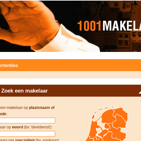
rtenties
Zoek een makelaar
een makelaar op
plaatsnaam of
ode
:
aar op
woord
(bv. 'deeldienst'):
aars per
specialiteit
(bv. aankoop):