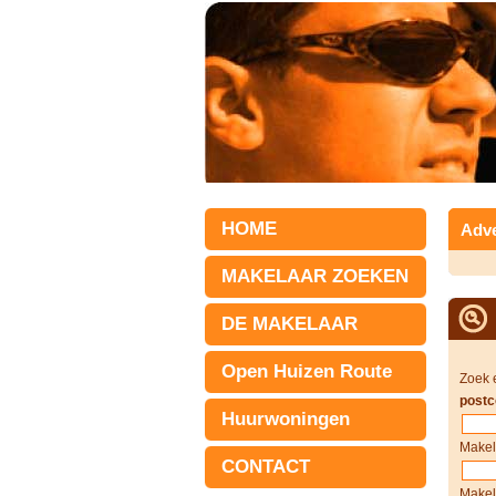
HOME
Adve
MAKELAAR ZOEKEN
DE MAKELAAR
Open Huizen Route
Zoek 
postc
Huurwoningen
Makel
CONTACT
Makel