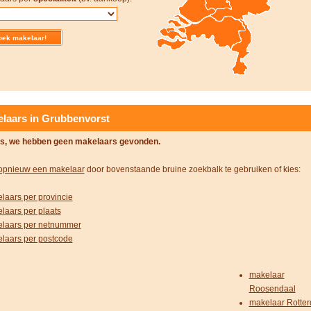
laars in Grubbenvorst
s, we hebben geen makelaars gevonden.
opnieuw een makelaar
door bovenstaande bruine zoekbalk te gebruiken of kies:
laars per provincie
laars per plaats
laars per netnummer
laars per postcode
makelaar
Roosendaal
makelaar Rotte