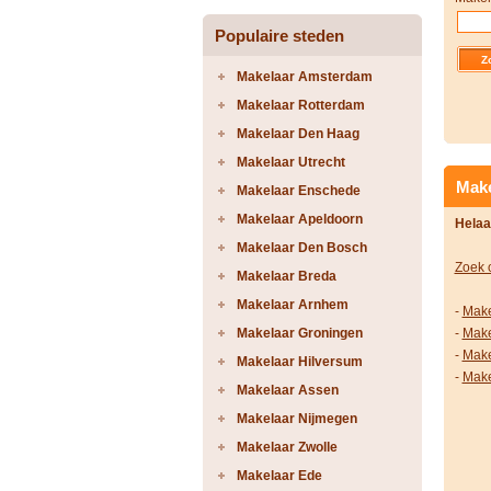
Populaire steden
Makelaar Amsterdam
Makelaar Rotterdam
Makelaar Den Haag
Makelaar Utrecht
Make
Makelaar Enschede
Makelaar Apeldoorn
Helaa
Makelaar Den Bosch
Zoek 
Makelaar Breda
Makelaar Arnhem
-
Make
Makelaar Groningen
-
Make
-
Make
Makelaar Hilversum
-
Make
Makelaar Assen
Makelaar Nijmegen
Makelaar Zwolle
Makelaar Ede