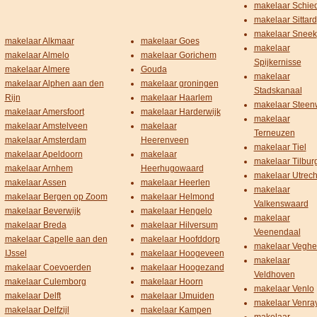
makelaar Schi
makelaar Sittard
makelaar Sneek
makelaar Alkmaar
makelaar Goes
makelaar
makelaar Almelo
makelaar Gorichem
Spijkernisse
makelaar Almere
Gouda
makelaar
makelaar Alphen aan den
makelaar groningen
Stadskanaal
Rijn
makelaar Haarlem
makelaar Steenw
makelaar Amersfoort
makelaar Harderwijk
makelaar
makelaar Amstelveen
makelaar
Terneuzen
makelaar Amsterdam
Heerenveen
makelaar Tiel
makelaar Apeldoorn
makelaar
makelaar Tilbur
makelaar Arnhem
Heerhugowaard
makelaar Utrech
makelaar Assen
makelaar Heerlen
makelaar
makelaar Bergen op Zoom
makelaar Helmond
Valkenswaard
makelaar Beverwijk
makelaar Hengelo
makelaar
makelaar Breda
makelaar Hilversum
Veenendaal
makelaar Capelle aan den
makelaar Hoofddorp
makelaar Veghe
IJssel
makelaar Hoogeveen
makelaar
makelaar Coevoerden
makelaar Hoogezand
Veldhoven
makelaar Culemborg
makelaar Hoorn
makelaar Venlo
makelaar Delft
makelaar IJmuiden
makelaar Venra
makelaar Delfzijl
makelaar Kampen