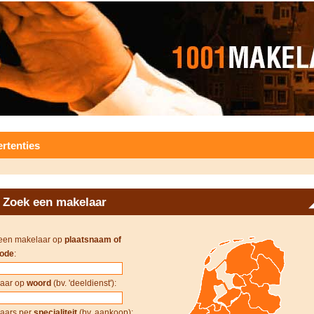
rtenties
Zoek een makelaar
een makelaar op
plaatsnaam of
ode
:
aar op
woord
(bv. 'deeldienst'):
aars per
specialiteit
(bv. aankoop):