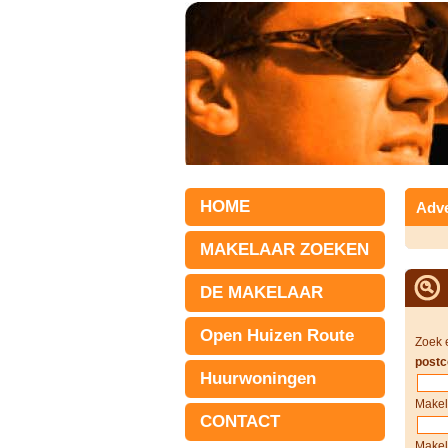
HOME
Adve
MAKELAAR ZOEKEN
DE MAKELAAR
Open Huizen Route
Zoek 
postc
Huurwoningen
Makel
CONTACT
Makel