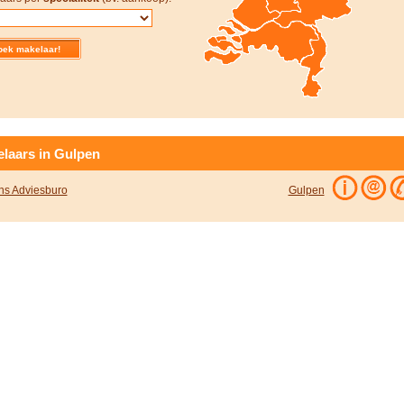
laars in Gulpen
ns Adviesburo
Gulpen