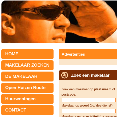
HOME
Advertenties
MAKELAAR ZOEKEN
Zoek een makelaar
DE MAKELAAR
Open Huizen Route
Zoek een makelaar op
plaatsnaam of
postcode
:
Huurwoningen
Makelaar op
woord
(bv. 'deeldienst'):
CONTACT
Makelaars per
specialiteit
(bv. aankoop