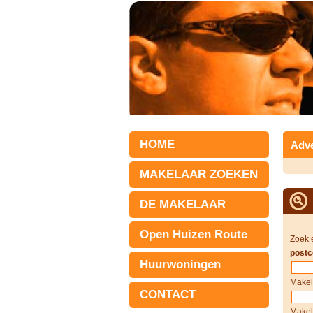
HOME
Adve
MAKELAAR ZOEKEN
DE MAKELAAR
Open Huizen Route
Zoek 
postc
Huurwoningen
Makel
CONTACT
Makel