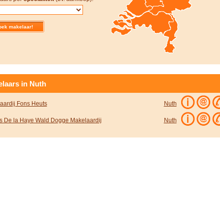
laars in Nuth
aardij Fons Heuts
Nuth
s De la Haye Wald Dogge Makelaardij
Nuth