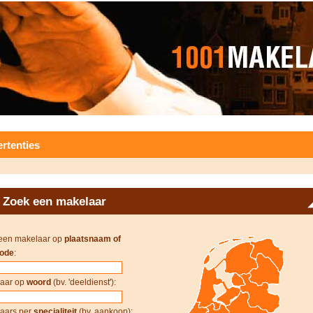
rtenties
Zoek een makelaar
een makelaar op
plaatsnaam of
ode
:
aar op
woord
(bv. 'deeldienst'):
aars per
specialiteit
(bv. aankoop):