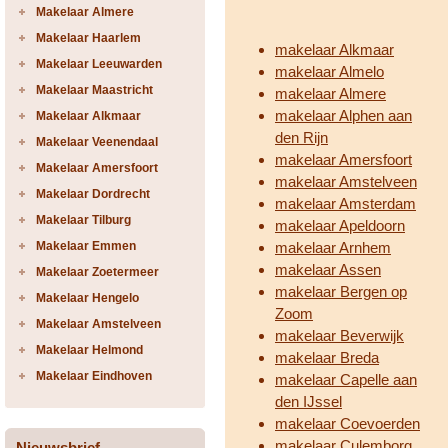
Makelaar Almere
Makelaar Haarlem
makelaar Alkmaar
Makelaar Leeuwarden
makelaar Almelo
Makelaar Maastricht
makelaar Almere
makelaar Alphen aan
Makelaar Alkmaar
den Rijn
Makelaar Veenendaal
makelaar Amersfoort
Makelaar Amersfoort
makelaar Amstelveen
Makelaar Dordrecht
makelaar Amsterdam
Makelaar Tilburg
makelaar Apeldoorn
Makelaar Emmen
makelaar Arnhem
makelaar Assen
Makelaar Zoetermeer
makelaar Bergen op
Makelaar Hengelo
Zoom
Makelaar Amstelveen
makelaar Beverwijk
Makelaar Helmond
makelaar Breda
Makelaar Eindhoven
makelaar Capelle aan
den IJssel
makelaar Coevoerden
makelaar Culemborg
Nieuwsbrief