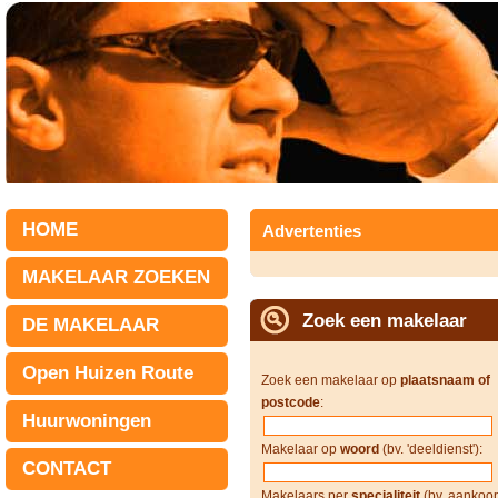
HOME
Advertenties
MAKELAAR ZOEKEN
Zoek een makelaar
DE MAKELAAR
Open Huizen Route
Zoek een makelaar op
plaatsnaam of
postcode
:
Huurwoningen
Makelaar op
woord
(bv. 'deeldienst'):
CONTACT
Makelaars per
specialiteit
(bv. aankoop