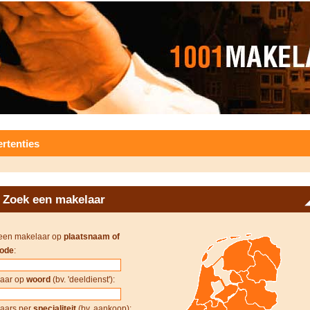
rtenties
Zoek een makelaar
een makelaar op
plaatsnaam of
ode
:
aar op
woord
(bv. 'deeldienst'):
aars per
specialiteit
(bv. aankoop):