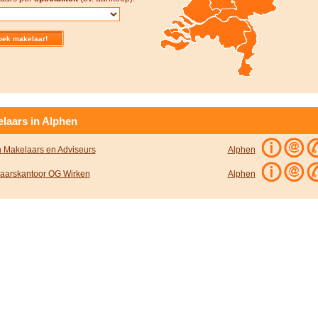
laars in Alphen
n Makelaars en Adviseurs
Alphen
aarskantoor OG Wirken
Alphen