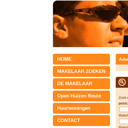
HOME
Adve
MAKELAAR ZOEKEN
DE MAKELAAR
Open Huizen Route
Zoek 
postc
Huurwoningen
Makel
CONTACT
Makel