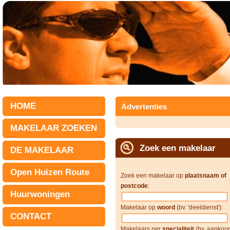
HOME
Advertenties
MAKELAAR ZOEKEN
Zoek een makelaar
DE MAKELAAR
Open Huizen Route
Zoek een makelaar op
plaatsnaam of
postcode
:
Huurwoningen
Makelaar op
woord
(bv. 'deeldienst'):
CONTACT
Makelaars per
specialiteit
(bv. aankoop