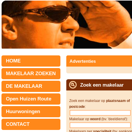
HOME
Advertenties
MAKELAAR ZOEKEN
Zoek een makelaar
DE MAKELAAR
Open Huizen Route
Zoek een makelaar op
plaatsnaam of
postcode
:
Huurwoningen
Makelaar op
woord
(bv. 'deeldienst'):
CONTACT
Makelaars per
specialiteit
(bv. aankoop