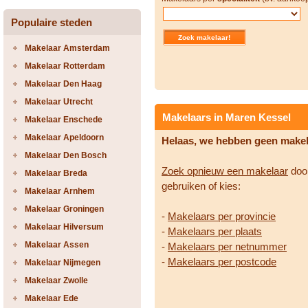
Populaire steden
Makelaar Amsterdam
Makelaar Rotterdam
Makelaar Den Haag
Makelaar Utrecht
Makelaars in Maren Kessel
Makelaar Enschede
Makelaar Apeldoorn
Helaas, we hebben geen make
Makelaar Den Bosch
Zoek opnieuw een makelaar
door
Makelaar Breda
gebruiken of kies:
Makelaar Arnhem
Makelaar Groningen
-
Makelaars per provincie
Makelaar Hilversum
-
Makelaars per plaats
Makelaar Assen
-
Makelaars per netnummer
-
Makelaars per postcode
Makelaar Nijmegen
Makelaar Zwolle
Makelaar Ede