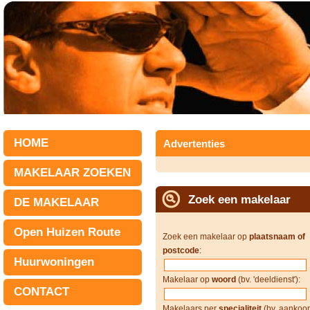
HOME
Advertenties
MAKELAAR ZOEKEN
Zoek een makelaar
DE MAKELAAR
Open Huizen Route
Zoek een makelaar op
plaatsnaam of
postcode
:
Huurwoningen
Makelaar op
woord
(bv. 'deeldienst'):
CONTACT
Makelaars per
specialiteit
(bv. aankoop