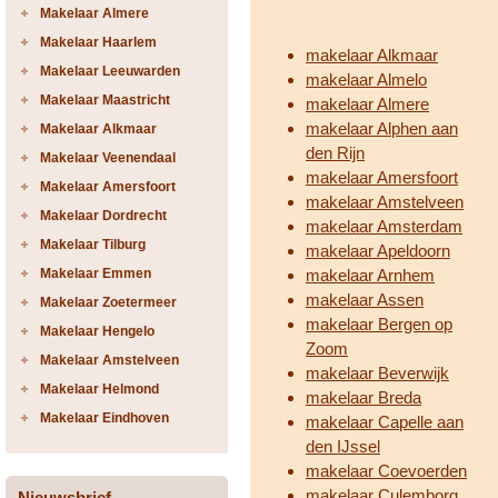
Makelaar Almere
Makelaar Haarlem
makelaar Alkmaar
Makelaar Leeuwarden
makelaar Almelo
Makelaar Maastricht
makelaar Almere
makelaar Alphen aan
Makelaar Alkmaar
den Rijn
Makelaar Veenendaal
makelaar Amersfoort
Makelaar Amersfoort
makelaar Amstelveen
Makelaar Dordrecht
makelaar Amsterdam
Makelaar Tilburg
makelaar Apeldoorn
Makelaar Emmen
makelaar Arnhem
makelaar Assen
Makelaar Zoetermeer
makelaar Bergen op
Makelaar Hengelo
Zoom
Makelaar Amstelveen
makelaar Beverwijk
Makelaar Helmond
makelaar Breda
Makelaar Eindhoven
makelaar Capelle aan
den IJssel
makelaar Coevoerden
makelaar Culemborg
Nieuwsbrief