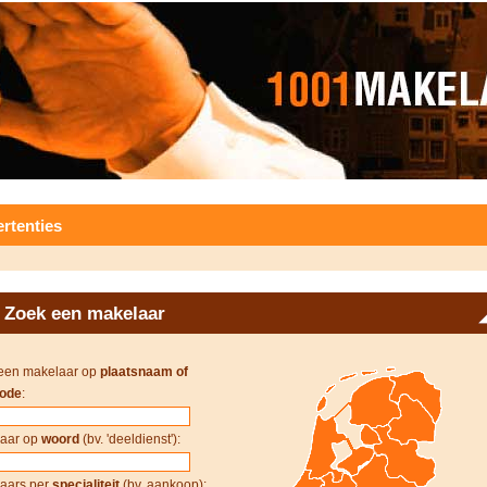
rtenties
Zoek een makelaar
een makelaar op
plaatsnaam of
ode
:
aar op
woord
(bv. 'deeldienst'):
aars per
specialiteit
(bv. aankoop):