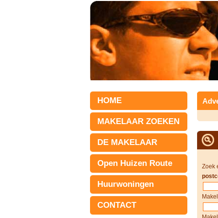
HOME
Adve
MAKELAAR ZOEKEN
DE MAKELAAR
Open Huizen Route
Zoek 
postc
Huurwoningen
Makel
CONTACT
Makel