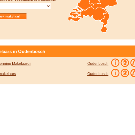
laars in Oudenbosch
enning Makelaardij
Oudenbosch
akelaars
Oudenbosch