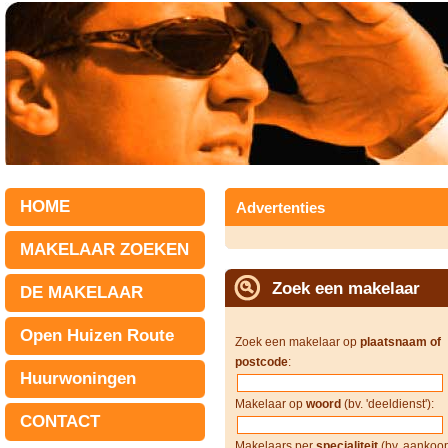
HOME
Advertenties
MAKELAAR ZOEKEN
Zoek een makelaar
DE MAKELAAR
Open Huizen Route
Zoek een makelaar op
plaatsnaam of
postcode
:
Huurwoningen
Makelaar op
woord
(bv. 'deeldienst'):
CONTACT
Makelaars per
specialiteit
(bv. aankoop