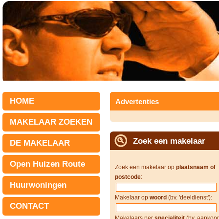
HOME
Advertenties
MAKELAAR ZOEKEN
Zoek een makelaar
DE MAKELAAR
Open Huizen Route
Zoek een makelaar op
plaatsnaam of
postcode
:
Huurwoningen
Makelaar op
woord
(bv. 'deeldienst'):
CONTACT
Makelaars per
specialiteit
(bv. aankoop