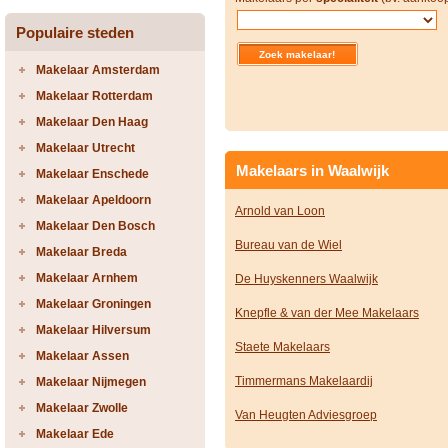
Populaire steden
Makelaar Amsterdam
Makelaar Rotterdam
Makelaar Den Haag
Makelaar Utrecht
Makelaars in Waalwijk
Makelaar Enschede
Makelaar Apeldoorn
Arnold van Loon
Makelaar Den Bosch
Bureau van de Wiel
Makelaar Breda
Makelaar Arnhem
De Huyskenners Waalwijk
Makelaar Groningen
Knepfle & van der Mee Makelaars
Makelaar Hilversum
Staete Makelaars
Makelaar Assen
Timmermans Makelaardij
Makelaar Nijmegen
Makelaar Zwolle
Van Heugten Adviesgroep
Makelaar Ede