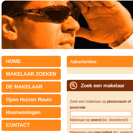
HOME
Advertenties
MAKELAAR ZOEKEN
Zoek een makelaar
DE MAKELAAR
Open Huizen Route
Zoek een makelaar op
plaatsnaam of
postcode
:
Huurwoningen
Makelaar op
woord
(bv. 'deeldienst'):
CONTACT
Makelaars per
specialiteit
(bv. aankoop