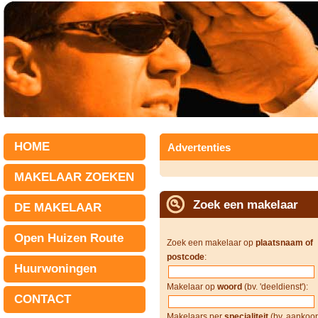
HOME
Advertenties
MAKELAAR ZOEKEN
Zoek een makelaar
DE MAKELAAR
Open Huizen Route
Zoek een makelaar op
plaatsnaam of
postcode
:
Huurwoningen
Makelaar op
woord
(bv. 'deeldienst'):
CONTACT
Makelaars per
specialiteit
(bv. aankoop