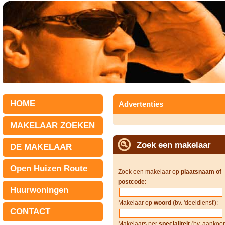
HOME
Advertenties
MAKELAAR ZOEKEN
Zoek een makelaar
DE MAKELAAR
Open Huizen Route
Zoek een makelaar op
plaatsnaam of
postcode
:
Huurwoningen
Makelaar op
woord
(bv. 'deeldienst'):
CONTACT
Makelaars per
specialiteit
(bv. aankoop