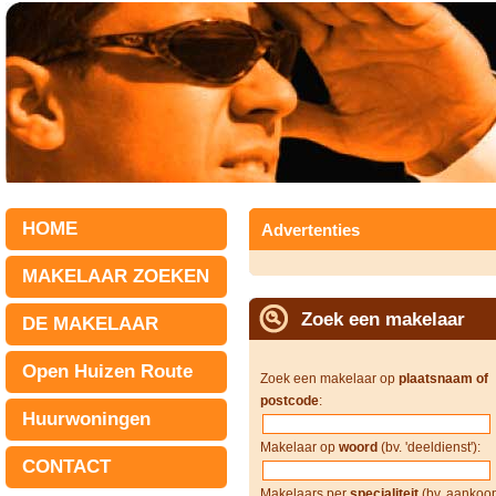
HOME
Advertenties
MAKELAAR ZOEKEN
Zoek een makelaar
DE MAKELAAR
Open Huizen Route
Zoek een makelaar op
plaatsnaam of
postcode
:
Huurwoningen
Makelaar op
woord
(bv. 'deeldienst'):
CONTACT
Makelaars per
specialiteit
(bv. aankoop