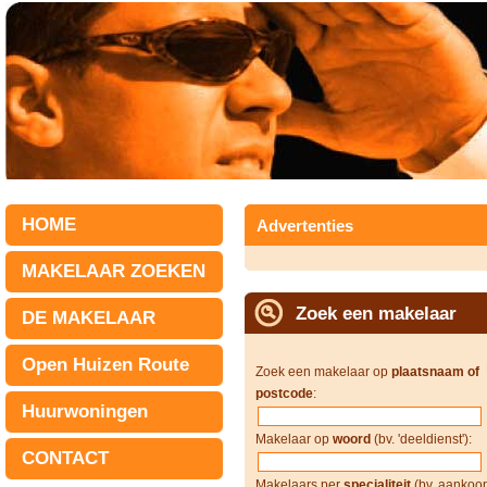
HOME
Advertenties
MAKELAAR ZOEKEN
Zoek een makelaar
DE MAKELAAR
Open Huizen Route
Zoek een makelaar op
plaatsnaam of
postcode
:
Huurwoningen
Makelaar op
woord
(bv. 'deeldienst'):
CONTACT
Makelaars per
specialiteit
(bv. aankoop