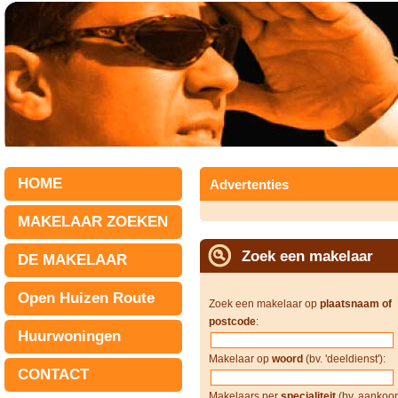
HOME
Advertenties
MAKELAAR ZOEKEN
Zoek een makelaar
DE MAKELAAR
Open Huizen Route
Zoek een makelaar op
plaatsnaam of
postcode
:
Huurwoningen
Makelaar op
woord
(bv. 'deeldienst'):
CONTACT
Makelaars per
specialiteit
(bv. aankoop