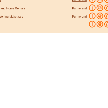
t
Purmerend
land Home Rentals
Purmerend
Woning Makelaars
Purmerend