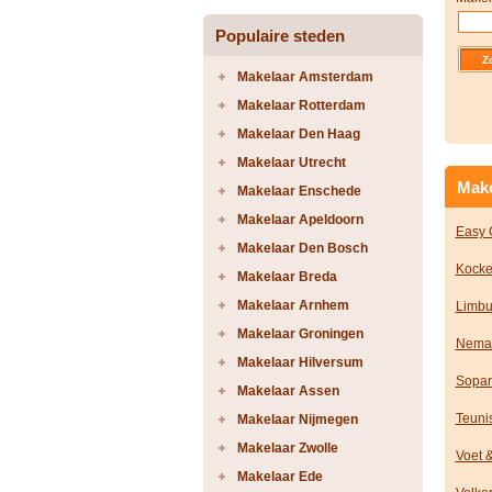
Populaire steden
Makelaar Amsterdam
Makelaar Rotterdam
Makelaar Den Haag
Makelaar Utrecht
Make
Makelaar Enschede
Makelaar Apeldoorn
Easy 
Makelaar Den Bosch
Kocke
Makelaar Breda
Makelaar Arnhem
Limbu
Makelaar Groningen
Nema
Makelaar Hilversum
Sopar
Makelaar Assen
Teuni
Makelaar Nijmegen
Makelaar Zwolle
Voet 
Makelaar Ede