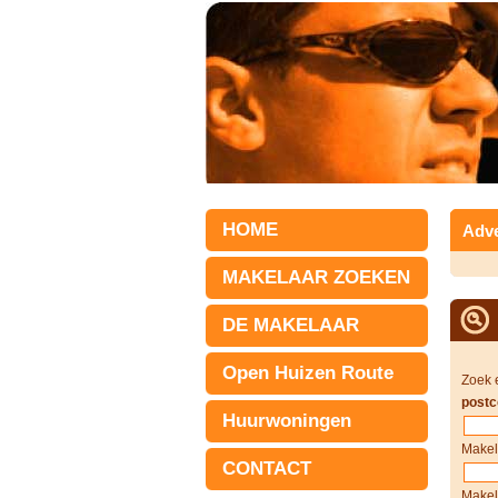
HOME
Adve
MAKELAAR ZOEKEN
DE MAKELAAR
Open Huizen Route
Zoek 
postc
Huurwoningen
Makel
CONTACT
Makel