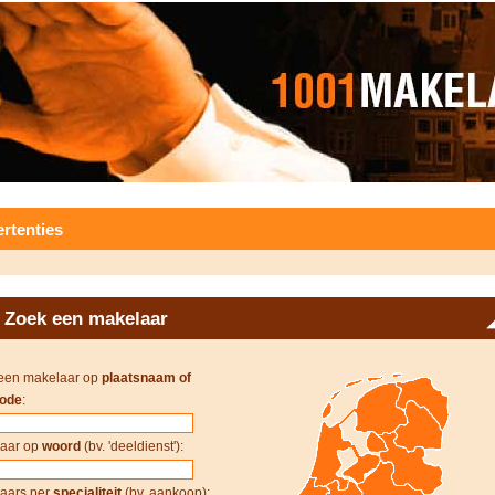
rtenties
Zoek een makelaar
een makelaar op
plaatsnaam of
ode
:
aar op
woord
(bv. 'deeldienst'):
aars per
specialiteit
(bv. aankoop):