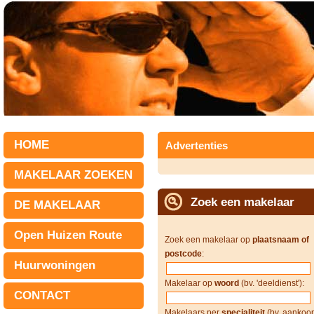
HOME
Advertenties
MAKELAAR ZOEKEN
Zoek een makelaar
DE MAKELAAR
Open Huizen Route
Zoek een makelaar op
plaatsnaam of
postcode
:
Huurwoningen
Makelaar op
woord
(bv. 'deeldienst'):
CONTACT
Makelaars per
specialiteit
(bv. aankoop