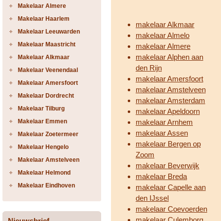
Makelaar Almere
Makelaar Haarlem
makelaar Alkmaar
Makelaar Leeuwarden
makelaar Almelo
Makelaar Maastricht
makelaar Almere
makelaar Alphen aan
Makelaar Alkmaar
den Rijn
Makelaar Veenendaal
makelaar Amersfoort
Makelaar Amersfoort
makelaar Amstelveen
Makelaar Dordrecht
makelaar Amsterdam
Makelaar Tilburg
makelaar Apeldoorn
Makelaar Emmen
makelaar Arnhem
makelaar Assen
Makelaar Zoetermeer
makelaar Bergen op
Makelaar Hengelo
Zoom
Makelaar Amstelveen
makelaar Beverwijk
Makelaar Helmond
makelaar Breda
Makelaar Eindhoven
makelaar Capelle aan
den IJssel
makelaar Coevoerden
makelaar Culemborg
Nieuwsbrief