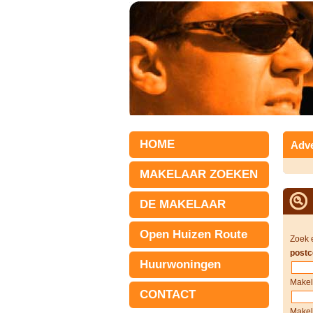
HOME
Adve
MAKELAAR ZOEKEN
DE MAKELAAR
Open Huizen Route
Zoek 
postc
Huurwoningen
Makel
CONTACT
Makel