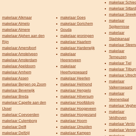
makelaar Schi
makelaar Sittard
makelaar Sneek
makelaar Alkmaar
makelaar Goes
makelaar
makelaar Almelo
makelaar Gorichem
Spijkernisse
makelaar Almere
Gouda
makelaar
makelaar Alphen aan den
makelaar groningen
Stadskanaal
Rijn
makelaar Haarlem
makelaar Steenw
makelaar Amersfoort
makelaar Harderwijk
makelaar
makelaar Amstelveen
makelaar
Terneuzen
makelaar Amsterdam
Heerenveen
makelaar Tiel
makelaar Apeldoorn
makelaar
makelaar Tilbur
makelaar Arnhem
Heerhugowaard
makelaar Utrech
makelaar Assen
makelaar Heerlen
makelaar
makelaar Bergen op Zoom
makelaar Helmond
Valkenswaard
makelaar Beverwijk
makelaar Hengelo
makelaar
makelaar Breda
makelaar Hilversum
Veenendaal
makelaar Capelle aan den
makelaar Hoofddorp
makelaar Veghe
IJssel
makelaar Hoogeveen
makelaar
makelaar Coevoerden
makelaar Hoogezand
Veldhoven
makelaar Culemborg
makelaar Hoorn
makelaar Venlo
makelaar Delft
makelaar IJmuiden
makelaar Venra
makelaar Delfzijl
makelaar Kampen