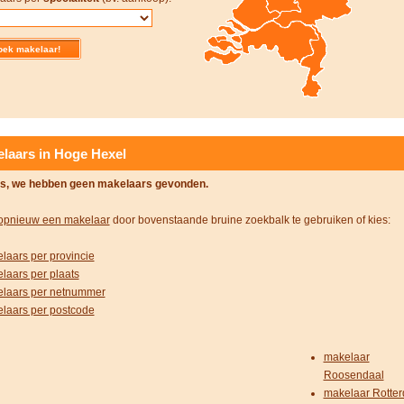
laars in Hoge Hexel
s, we hebben geen makelaars gevonden.
opnieuw een makelaar
door bovenstaande bruine zoekbalk te gebruiken of kies:
laars per provincie
laars per plaats
laars per netnummer
laars per postcode
makelaar
Roosendaal
makelaar Rotte