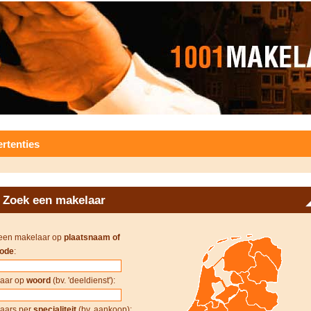
rtenties
Zoek een makelaar
een makelaar op
plaatsnaam of
ode
:
aar op
woord
(bv. 'deeldienst'):
aars per
specialiteit
(bv. aankoop):