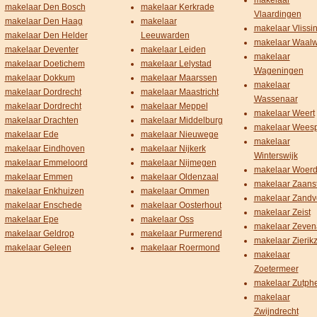
makelaar
makelaar Den Bosch
makelaar Kerkrade
Vlaardingen
makelaar Den Haag
makelaar
makelaar Vlissi
makelaar Den Helder
Leeuwarden
makelaar Waalw
makelaar Deventer
makelaar Leiden
makelaar
makelaar Doetichem
makelaar Lelystad
Wageningen
makelaar Dokkum
makelaar Maarssen
makelaar
makelaar Dordrecht
makelaar Maastricht
Wassenaar
makelaar Dordrecht
makelaar Meppel
makelaar Weert
makelaar Drachten
makelaar Middelburg
makelaar Wees
makelaar Ede
makelaar Nieuwege
makelaar
makelaar Eindhoven
makelaar Nijkerk
Winterswijk
makelaar Emmeloord
makelaar Nijmegen
makelaar Woer
makelaar Emmen
makelaar Oldenzaal
makelaar Zaans
makelaar Enkhuizen
makelaar Ommen
makelaar Zandv
makelaar Enschede
makelaar Oosterhout
makelaar Zeist
makelaar Epe
makelaar Oss
makelaar Zeven
makelaar Geldrop
makelaar Purmerend
makelaar Zierik
makelaar Geleen
makelaar Roermond
makelaar
Zoetermeer
makelaar Zutph
makelaar
Zwijndrecht