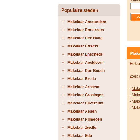
Populaire steden
Makelaar Amsterdam
Makelaar Rotterdam
Makelaar Den Haag
Makelaar Utrecht
Make
Makelaar Enschede
Makelaar Apeldoorn
Helaa
Makelaar Den Bosch
Zoek 
Makelaar Breda
Makelaar Arnhem
-
Make
Makelaar Groningen
-
Make
-
Make
Makelaar Hilversum
-
Make
Makelaar Assen
Makelaar Nijmegen
Makelaar Zwolle
Makelaar Ede