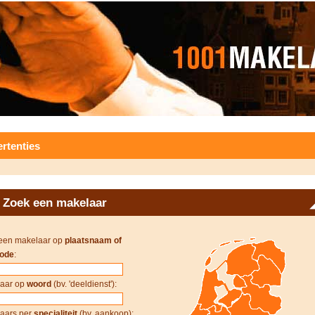
rtenties
Zoek een makelaar
een makelaar op
plaatsnaam of
ode
:
aar op
woord
(bv. 'deeldienst'):
aars per
specialiteit
(bv. aankoop):