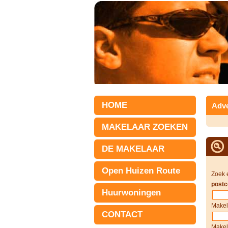
HOME
Adve
MAKELAAR ZOEKEN
DE MAKELAAR
Open Huizen Route
Zoek 
postc
Huurwoningen
Makel
CONTACT
Makel