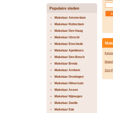
Populaire steden
Makelaar Amsterdam
Makelaar Rotterdam
Makelaar Den Haag
Makelaar Utrecht
Make
Makelaar Enschede
Makelaar Apeldoorn
Keize
Makelaar Den Bosch
Makel
Makelaar Breda
Makelaar Arnhem
Slot-
Makelaar Groningen
Makelaar Hilversum
Makelaar Assen
Makelaar Nijmegen
Makelaar Zwolle
Makelaar Ede