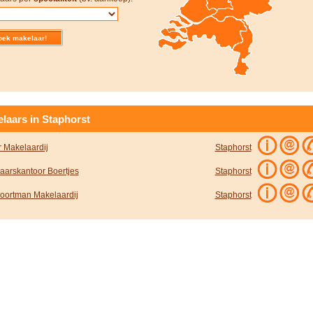
laars in Staphorst
r Makelaardij
Staphorst
aarskantoor Boertjes
Staphorst
Poortman Makelaardij
Staphorst