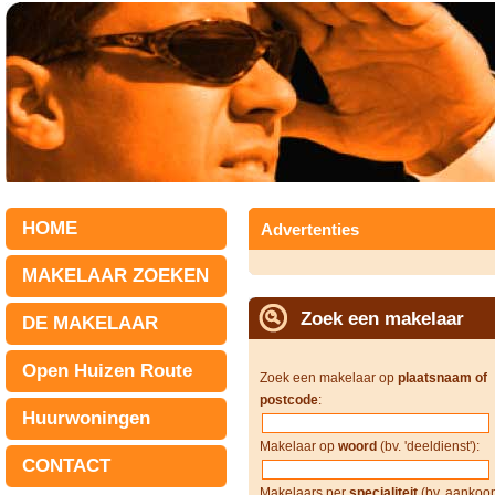
HOME
Advertenties
MAKELAAR ZOEKEN
Zoek een makelaar
DE MAKELAAR
Open Huizen Route
Zoek een makelaar op
plaatsnaam of
postcode
:
Huurwoningen
Makelaar op
woord
(bv. 'deeldienst'):
CONTACT
Makelaars per
specialiteit
(bv. aankoop